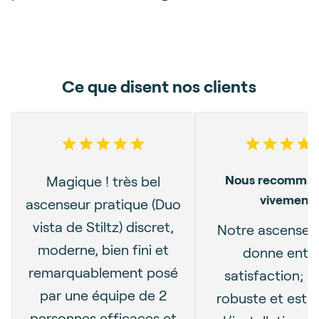
Ce que disent nos clients
5
out of 5 stars
5
out o
Nous recomma
Magique ! très bel
vivement
ascenseur pratique (Duo
vista de Stiltz) discret,
Notre ascenseu
moderne, bien fini et
donne entiè
remarquablement posé
satisfaction; s
par une équipe de 2
robuste et esthé
personnes efficaces et