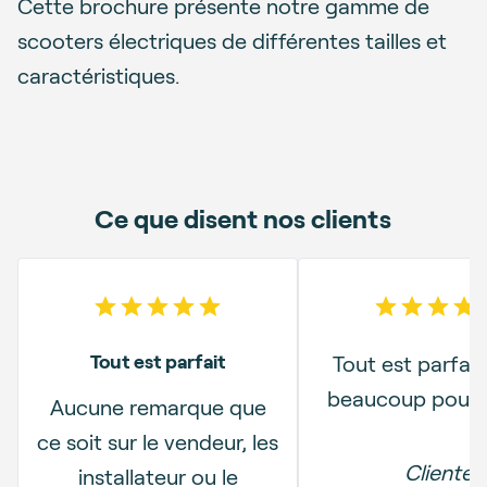
Cette brochure présente notre gamme de
scooters électriques de différentes tailles et
caractéristiques.
Ce que disent nos clients
5
out of 5 stars
5
out o
Tout est parfait
Tout est parfait
beaucoup pour le
Aucune remarque que
ce soit sur le vendeur, les
Cliente
installateur ou le