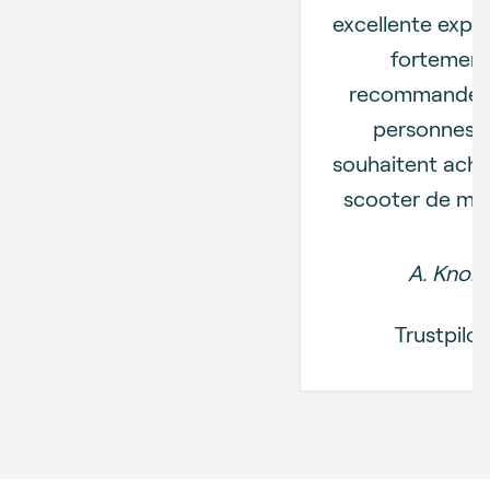
excellente expér
fortemen
recommandée
personnes q
souhaitent ache
scooter de mobi
A. Knol
Trustpilot