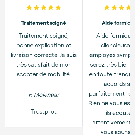
5
out of 5 stars
5
out o
Traitement soigné
Aide formida
Traitement soigné,
Aide formidab
bonne explication et
silencieuse. 
livraison correcte. Je suis
employés sympa
très satisfait de mon
serez très bien i
scooter de mobilité.
en toute tranquill
accords so
parfaitement res
F. Molenaar
Rien ne vous est
Trustpilot
ils écouten
attentivement 
vous souhait