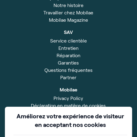
Notre histoire
Travailler chez Mobilae
Mobilae Magazine
SAV
Service clientèle
Entretien
Réparation
Garanties
Questions fréquentes
Partner
Mobilae
Privacy Policy
Déclaration en matière de cookies
Disclaimer
Améliorez votre expérience de visiteur
Impressum
en acceptant nos cookies
Conditions Générales