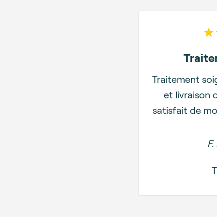
Trait
Traitement soi
et livraison 
satisfait de mo
F.
T