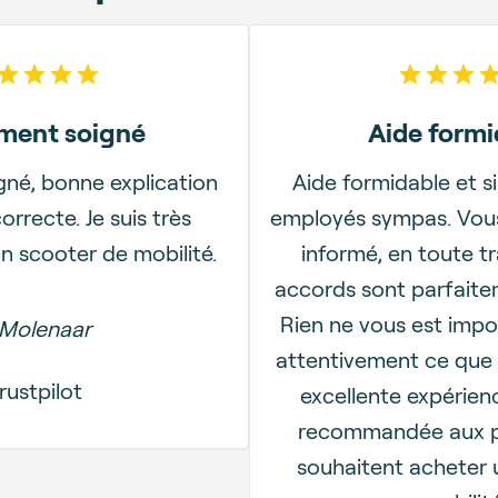
5
out of 5 stars
5
out
ement soigné
Aide formi
gné, bonne explication
Aide formidable et si
correcte. Je suis très
employés sympas. Vous
n scooter de mobilité.
informé, en toute tra
accords sont parfaite
Rien ne vous est impo
 Molenaar
attentivement ce que 
rustpilot
excellente expérien
recommandée aux p
souhaitent acheter 