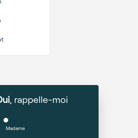
.
ot
Oui
, rappelle-moi
Madame