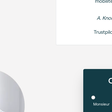
mobilité
A. Knol
Trustpil
Monsieur