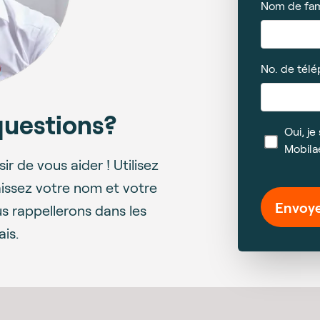
Nom de fam
No. de tél
questions?
Oui, j
Mobila
ir de vous aider ! Utilisez
aissez votre nom et votre
Envoy
 rappellerons dans les
ais.