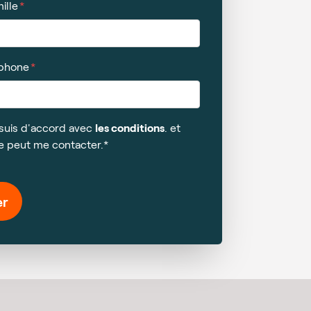
ille
éphone
e suis d'accord avec
les conditions
. et
e peut me contacter.*
er