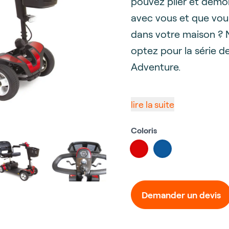
pouvez plier et démo
avec vous et que vou
dans votre maison ? N
optez pour la série d
Adventure.
lire la suite
Coloris
Choose a color
#db0507
#0e5a9e
Demander un devis