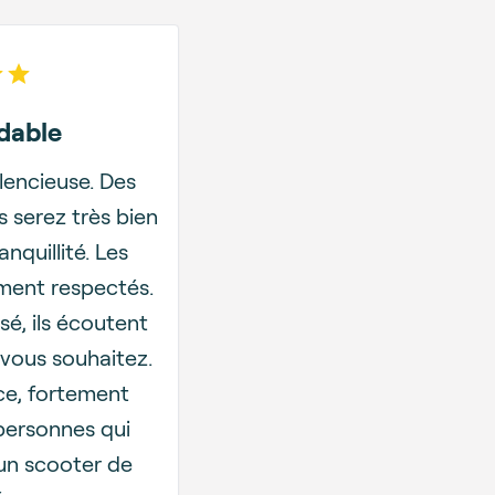
 of 5 stars
dable
lencieuse. Des
 serez très bien
nquillité. Les
ment respectés.
sé, ils écoutent
vous souhaitez.
ce, fortement
ersonnes qui
un scooter de