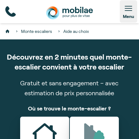
Open
Menu
Monte escaliers
Aide au choix
Home
Découvrez en 2 minutes quel monte-
escalier convient à votre escalier
Gratuit et sans engagement – avec
estimation de prix personnalisée
Obtenez un aperçu et un devis sans engagement
Quel poids le monte-escalier doit-il pouvoir
Où se trouve le monte-escalier ?
Nous traiterons vos réponses
Quels sont vos escaliers ?
Nombre d'étages
pour votre monte-escalier idéal
supporter ?
Un moment, s'il vous plaît
Monsieur
Madame