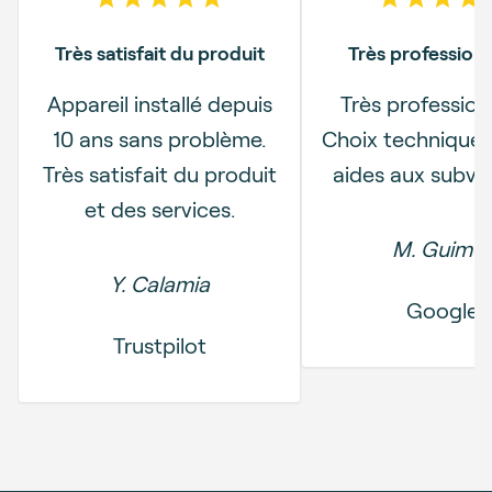
5
out of 5 stars
5
out o
Très satisfait du produit
Très professionn
Appareil installé depuis
Très professionn
Précédent
10 ans sans problème.
Choix technique 
Très satisfait du produit
aides aux subve
et des services.
M. Guime
Y. Calamia
Google
Trustpilot