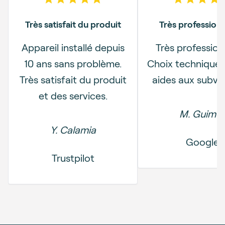
5
out of 5 stars
5
out o
Très satisfait du produit
Très professionn
Appareil installé depuis
Très professionn
Précédent
10 ans sans problème.
Choix technique 
Très satisfait du produit
aides aux subve
et des services.
M. Guime
Y. Calamia
Google
Trustpilot