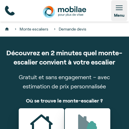
Open
Menu
Monte escaliers
Demande devis
Home
Découvrez en 2 minutes quel monte-
escalier convient à votre escalier
Gratuit et sans engagement – avec
estimation de prix personnalisée
Obtenez un aperçu et un devis sans engagement
Quel poids le monte-escalier doit-il pouvoir
Où se trouve le monte-escalier ?
Nous traiterons vos réponses
Quels sont vos escaliers ?
Nombre d'étages
pour votre monte-escalier idéal
supporter ?
Un moment, s'il vous plaît
Monsieur
Madame