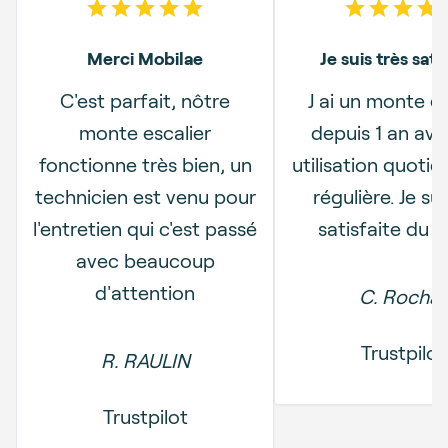
5
out of 5 stars
5
out o
Merci Mobilae
Je suis très sati
C'est parfait, nôtre
J ai un monte es
monte escalier
depuis 1 an av
fonctionne très bien, un
utilisation quotid
technicien est venu pour
régulière. Je sui
l'entretien qui c'est passé
satisfaite du m
avec beaucoup
d'attention
C. Rochat
Trustpilot
R. RAULIN
Trustpilot