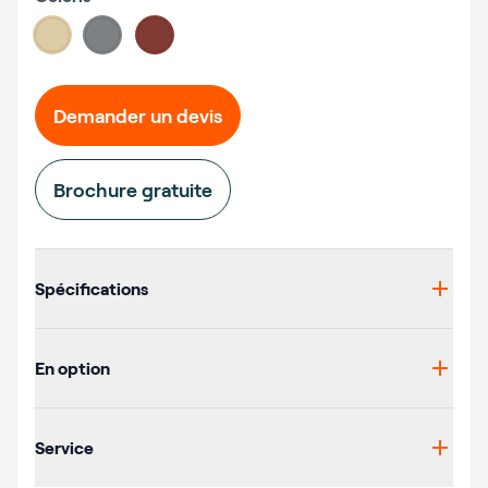
Choose a color
#ddcba4
#7d8184
#823b34
Demander un devis
Brochure gratuite
Additional details
Spécifications
En option
Service