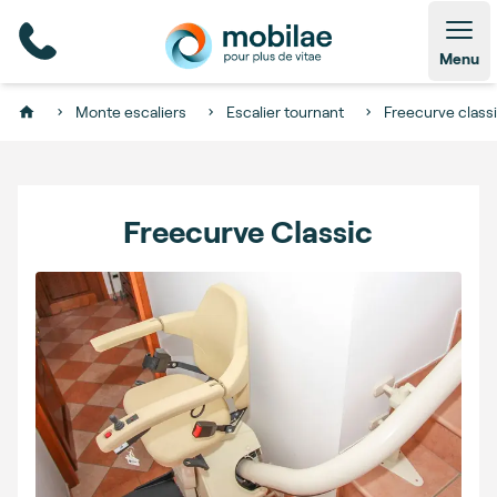
Open
Menu
Monte escaliers
Escalier tournant
Freecurve class
Home
Freecurve Classic