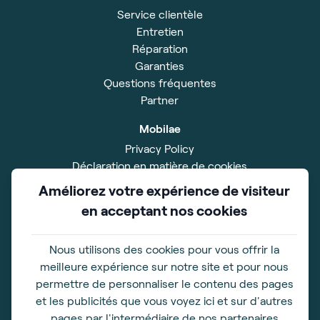
Service clientèle
Entretien
Réparation
Garanties
Questions fréquentes
Partner
Mobilae
Privacy Policy
Déclaration en matière de cookies
Disclaimer
Améliorez votre expérience de visiteur
Impressum
en acceptant nos cookies
Conditions Générales
Salle d'exposition
Nous utilisons des cookies pour vous offrir la
89 Impasse Louis Joseph Vicat
meilleure expérience sur notre site et pour nous
83600 FREJUS
permettre de personnaliser le contenu des pages
et les publicités que vous voyez ici et sur d'autres
Horaires d'ouverture
pages par l'intermédiaire de nos partenaires