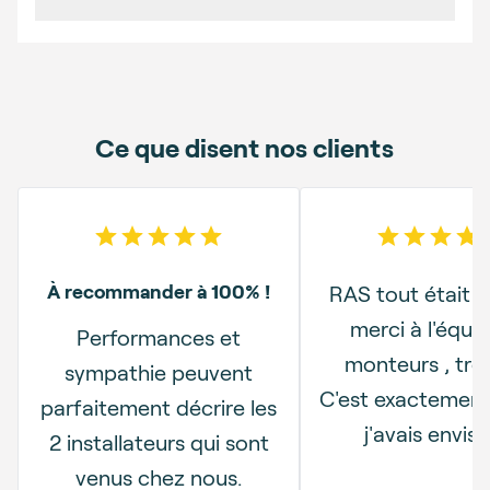
Ce que disent nos clients
5
out of 5 stars
5
out o
À recommander à 100% !
RAS tout était pa
merci à l'équi
Performances et
monteurs , très
sympathie peuvent
C'est exactement
parfaitement décrire les
j'avais envis
2 installateurs qui sont
venus chez nous.