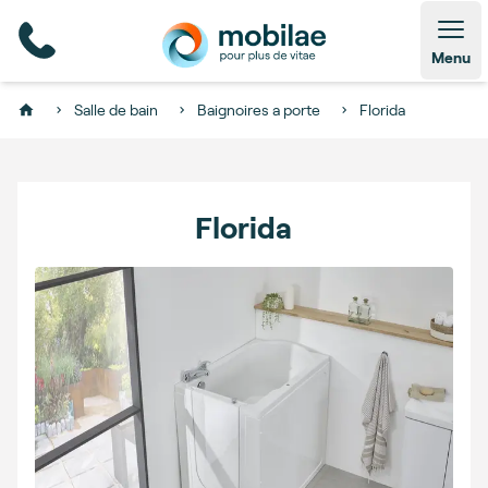
Open
Menu
Salle de bain
Baignoires a porte
Florida
Home
Florida