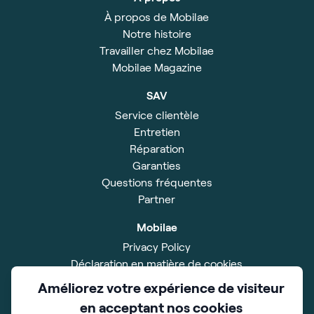
À propos de Mobilae
Notre histoire
Travailler chez Mobilae
Mobilae Magazine
SAV
Service clientèle
Entretien
Réparation
Garanties
Questions fréquentes
Partner
Mobilae
Privacy Policy
Déclaration en matière de cookies
Disclaimer
Améliorez votre expérience de visiteur
Impressum
en acceptant nos cookies
Conditions Générales