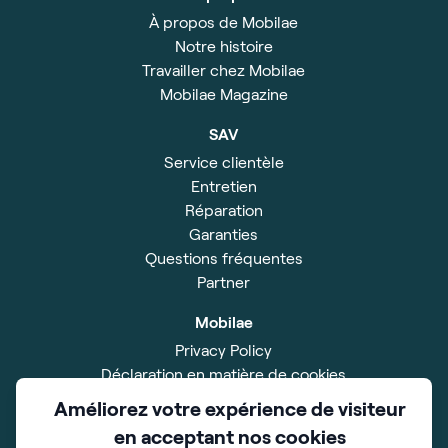
À propos de Mobilae
Notre histoire
Travailler chez Mobilae
Mobilae Magazine
SAV
Service clientèle
Entretien
Réparation
Garanties
Questions fréquentes
Partner
Mobilae
Privacy Policy
Déclaration en matière de cookies
Disclaimer
Améliorez votre expérience de visiteur
Impressum
en acceptant nos cookies
Conditions Générales