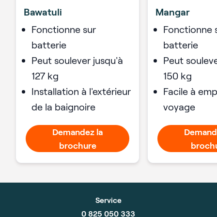
Bawatuli
Mangar
Fonctionne sur
Fonctionne 
batterie
batterie
Peut soulever jusqu'à
Peut souleve
127 kg
150 kg
Installation à l'extérieur
Facile à emp
de la baignoire
voyage
Demandez la
Demande
brochure
broch
Service
0 825 050 333