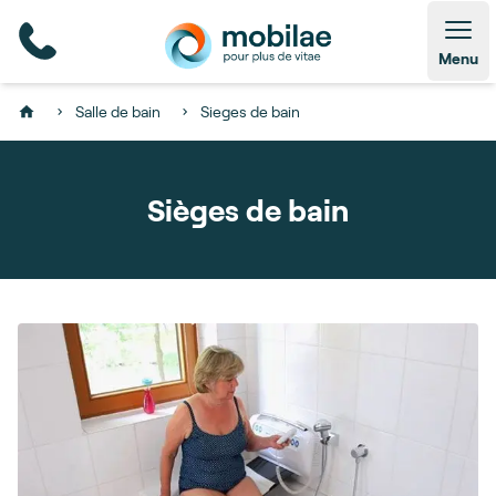
Open
Menu
Salle de bain
Sieges de bain
Home
Sièges de bain