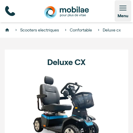
Open
Menu
Scooters electriques
Confortable
Deluxe cx
Home
Deluxe CX