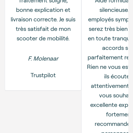
bonne explication et
silencieuse. 
livraison correcte. Je suis
employés sympa
très satisfait de mon
serez très bien i
scooter de mobilité.
en toute tranquill
accords so
parfaitement res
F. Molenaar
Rien ne vous est
Trustpilot
ils écouten
attentivement 
vous souhait
excellente expér
fortemen
recommandée
personnes q