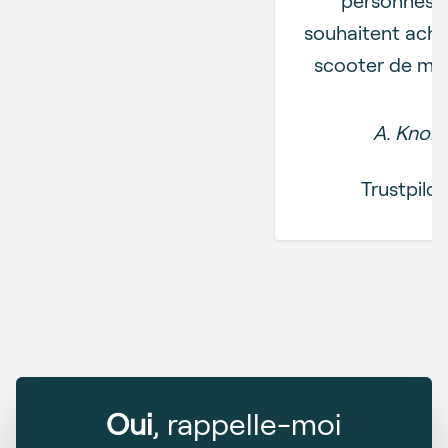
souhaitent ache
scooter de mobi
A. Knol
Trustpilot
Oui
, rappelle-moi