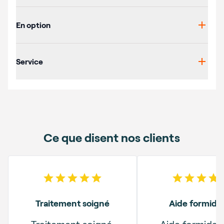
En option
Service
Ce que disent nos clients
5
out of 5 stars
5
out o
Traitement soigné
Aide formida
Traitement soigné,
Aide formidab